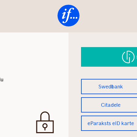
www.if.lv
du
Swedbank
Citadele
eParaksts eID karte